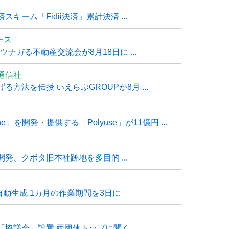
ーム「Fidii決済」累計決済 ...
ュース
ナガる不動産交流会が8月18日に ...
通信社
方法を伝授 いえらぶGROUPが8月 ...
e」を開発・提供する「Polyuse」が11億円 ...
発、クボタ旧本社跡地を多目的 ...
自動生成 1カ月の作業期間を3日に
「協議会」設置 両団体トップに聞く