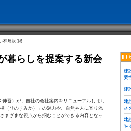
林建設(陽...
)が暮らしを提案する新会
▌ト
建
要
建
林 伸吾）が、自社の会社案内をリニューアルしまし
建
さ
栖（ひのすみか）」の魅力や、自然や人に寄り添
さまざまな視点から掴むことができる内容となっ
建
や