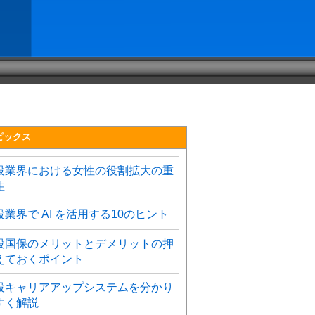
ピックス
設業界における女性の役割拡大の重
性
設業界で AI を活用する10のヒント
設国保のメリットとデメリットの押
えておくポイント
設キャリアアップシステムを分かり
すく解説