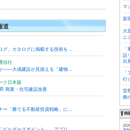
〕
マ
富
報道
大
ニ
「
グ」カタログに掲載する技術を ...
設
出
通信社
――大成建設が見据える「建物 ...
「
行
ーク日本版
上昇 商業・住宅建設改善
堂
務
ー「勝てる不動産投資戦略」に ...
▌倒
202
ビルダーズポイント」、アプリ ...
菱