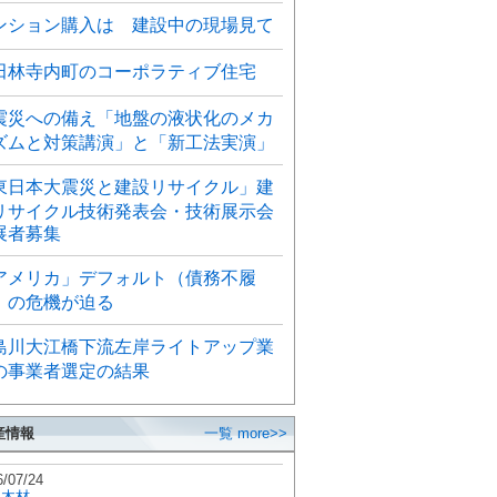
ンション購入は 建設中の現場見て
田林寺内町のコーポラティブ住宅
震災への備え「地盤の液状化のメカ
ズムと対策講演」と「新工法実演」
東日本大震災と建設リサイクル」建
リサイクル技術発表会・技術展示会
展者募集
アメリカ」デフォルト（債務不履
）の危機が迫る
島川大江橋下流左岸ライトアップ業
の事業者選定の結果
産情報
一覧 more>>
6/07/24
秋木材