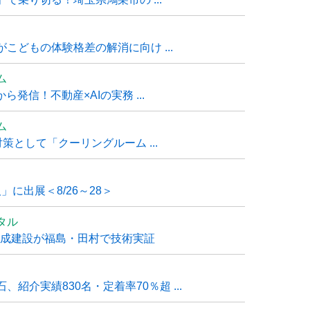
こどもの体験格差の解消に向け ...
ム
発信！不動産×AIの実務 ...
ム
策として「クーリングルーム ...
」に出展＜8/26～28＞
タル
大成建設が福島・田村で技術実証
紹介実績830名・定着率70％超 ...