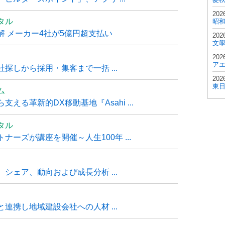
202
タル
昭
 メーカー4社が5億円超支払い
202
文
202
ア
探しから採用・集客まで一括 ...
202
東
ム
る革新的DX移動基地『Asahi ...
タル
ーズが講座を開催～人生100年 ...
シェア、動向および成長分析 ...
連携し地域建設会社への人材 ...