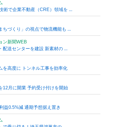
ム
技術で企業不動産（CRE）領域を ...
ちづくり」の視点で物流機能も ...
ョン新聞WEB
送センターを建設 新素材の ...
ムを高度に トンネル工事を効率化
12月に開業 予約受け付けを開始
利益0.5%減 通期予想据え置き
ム
で乗り切る！埼玉県鴻巣市の ...