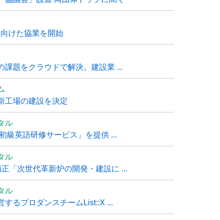
に向けた協業を開始
課題をクラウドで解決。建設業 ...
ム
新工場の建設を決定
タル
級英語研修サービス」を提供 ...
タル
「次世代革新炉の開発・建設に ...
タル
ロダンスチームList::X ...