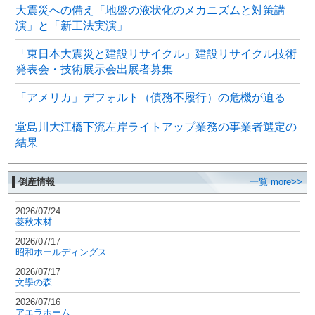
大震災への備え「地盤の液状化のメカニズムと対策講
演」と「新工法実演」
「東日本大震災と建設リサイクル」建設リサイクル技術
発表会・技術展示会出展者募集
「アメリカ」デフォルト（債務不履行）の危機が迫る
堂島川大江橋下流左岸ライトアップ業務の事業者選定の
結果
▌倒産情報
一覧 more>>
2026/07/24
菱秋木材
2026/07/17
昭和ホールディングス
2026/07/17
文學の森
2026/07/16
アエラホーム