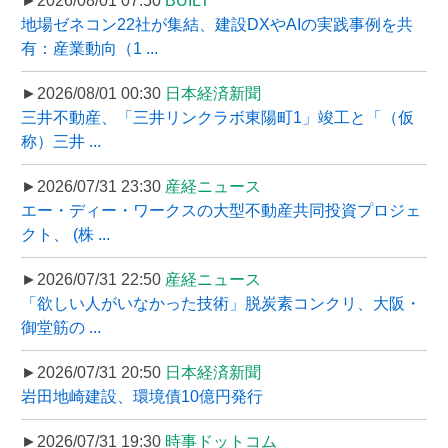
►2026/08/01 07:50
BUILT
地場ゼネコン22社が集結、建設DXやAIの実践事例を共
有：産業動向（1 ...
►2026/08/01 00:30
日本経済新聞
三井不動産、「三井リンクラボ東陽町1」竣工と「（仮
称）三井 ...
►2026/07/31 23:30
産経ニュース
エー・ディー・ワークスの大型不動産共同投資プロジェ
クト、 (株 ...
►2026/07/31 22:50
産経ニュース
「欲しい人がいなかった技術」脱炭素コンクリ、大阪・
御堂筋の ...
►2026/07/31 20:50
日本経済新聞
岩田地崎建設、環境債10億円発行
►2026/07/31 19:30
時事ドットコム