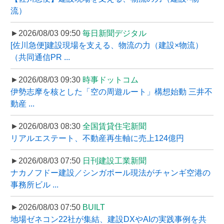
流）
►2026/08/03 09:50
毎日新聞デジタル
[佐川急便]建設現場を支える、物流の力（建設×物流）
（共同通信PR ...
►2026/08/03 09:30
時事ドットコム
伊勢志摩を核とした「空の周遊ルート」構想始動 三井不
動産 ...
►2026/08/03 08:30
全国賃貸住宅新聞
リアルエステート、不動産再生軸に売上124億円
►2026/08/03 07:50
日刊建設工業新聞
ナカノフドー建設／シンガポール現法がチャンギ空港の
事務所ビル ...
►2026/08/03 07:50
BUILT
地場ゼネコン22社が集結、建設DXやAIの実践事例を共