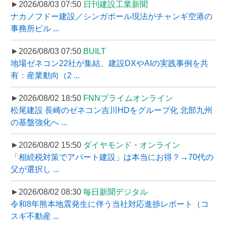
►2026/08/03 07:50
日刊建設工業新聞
ナカノフドー建設／シンガポール現法がチャンギ空港の
事務所ビル ...
►2026/08/03 07:50
BUILT
地場ゼネコン22社が集結、建設DXやAIの実践事例を共
有：産業動向（2 ...
►2026/08/02 18:50
FNNプライムオンライン
松尾建設 長崎のゼネコン吉川HDをグループ化 北部九州
の基盤強化へ ...
►2026/08/02 15:50
ダイヤモンド・オンライン
「相続税対策でアパート建設」は本当にお得？→70代の
父が選択し ...
►2026/08/02 08:30
毎日新聞デジタル
令和8年熊本地震発生に伴う当社対応進捗レポート（コ
スギ不動産 ...