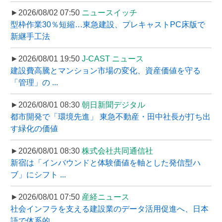
►2026/08/02 07:50
ニュースイッチ
型枠作業30％短縮…東急建設、プレキャストPC床版で
新継手工法
►2026/08/01 19:50
J-CAST ニュース
建設費高騰とマンション市場の変化、資産価値を守る
「管理」の ...
►2026/08/01 08:30
朝日新聞デジタル
都市開発で「環境先進」 東急不動産・田中社長が打ち出
す緑化の価値
►2026/08/01 08:30
株式会社共同通信社
新宿は「インバウンドと体験価値を軸とした発信型ハ
ブ」にシフト ...
►2026/08/01 07:50
産経ニュース
社会インフラを支える建設業のデータ活用促進へ、日本
語で体系的 ...