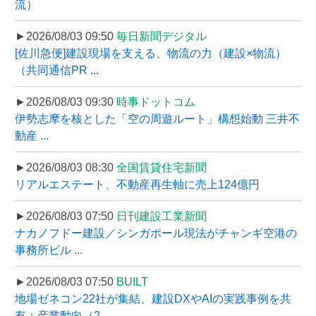
流）
►2026/08/03 09:50
毎日新聞デジタル
[佐川急便]建設現場を支える、物流の力（建設×物流）
（共同通信PR ...
►2026/08/03 09:30
時事ドットコム
伊勢志摩を核とした「空の周遊ルート」構想始動 三井不
動産 ...
►2026/08/03 08:30
全国賃貸住宅新聞
リアルエステート、不動産再生軸に売上124億円
►2026/08/03 07:50
日刊建設工業新聞
ナカノフドー建設／シンガポール現法がチャンギ空港の
事務所ビル ...
►2026/08/03 07:50
BUILT
地場ゼネコン22社が集結、建設DXやAIの実践事例を共
有：産業動向（2 ...