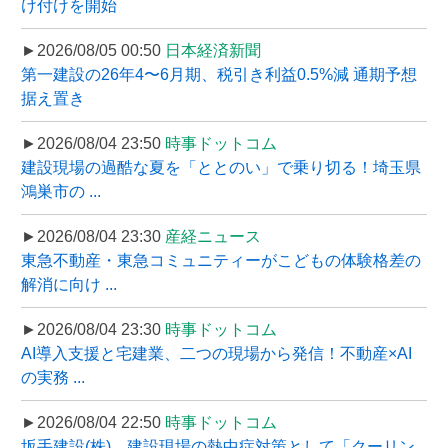
け付けを開始
►2026/08/05 00:50
日本経済新聞
第一建設の26年4〜6月期、税引き利益0.5%減 通期予想
据え置き
►2026/08/04 23:50
時事ドットコム
建設現場の過酷な夏を「ととのい」で乗り切る！埼玉県
鴻巣市の ...
►2026/08/04 23:30
産経ニュース
東急不動産・東急コミュニティーがこどもの体験格差の
解消に向け ...
►2026/08/04 23:30
時事ドットコム
AI導入支援と宅建業、二つの現場から発信！不動産×AI
の実務 ...
►2026/08/04 22:50
時事ドットコム
坂手建設(株)、建設現場の熱中症対策として「クーリン