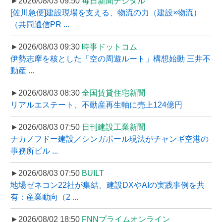
►2026/08/03 09:50
毎日新聞デジタル
[佐川急便]建設現場を支える、物流の力（建設×物流）
（共同通信PR ...
►2026/08/03 09:30
時事ドットコム
伊勢志摩を核とした「空の周遊ルート」構想始動 三井不
動産 ...
►2026/08/03 08:30
全国賃貸住宅新聞
リアルエステート、不動産再生軸に売上124億円
►2026/08/03 07:50
日刊建設工業新聞
ナカノフドー建設／シンガポール現法がチャンギ空港の
事務所ビル ...
►2026/08/03 07:50
BUILT
地場ゼネコン22社が集結、建設DXやAIの実践事例を共
有：産業動向（2 ...
►2026/08/02 18:50
FNNプライムオンライン