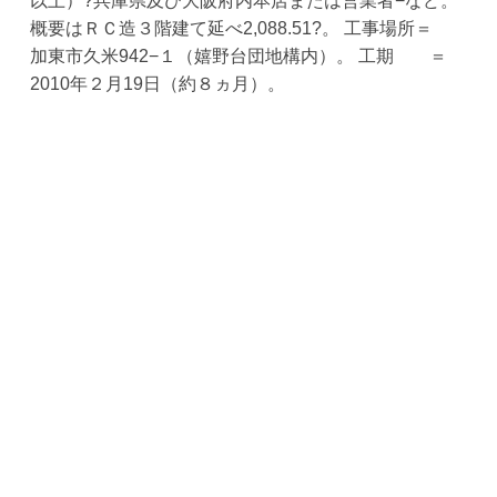
以上）?兵庫県及び大阪府内本店または営業者−など。
概要はＲＣ造３階建て延べ2,088.51?。 工事場所＝
加東市久米942−１（嬉野台団地構内）。 工期 ＝
2010年２月19日（約８ヵ月）。