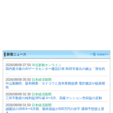
▌新着ニュース
一覧 more>>
2026/08/08 07:50
河北新報オンライン
国内最大級のAIデータセンター建設計画 秋田市進出の鍵は「潜在的
...
2026/08/08 05:50
日本経済新聞
中山製鋼所、阪和興業・ヨドコウと資本業務提携 電炉建設や販路開
拓
2026/08/08 02:30
日本経済新聞
三井不動産の純利益39%減 4〜6月、高級マンション売却益の反動
2026/08/08 01:50
日本経済新聞
誠建設の26年4〜6月期、最終損益が500万円の赤字 通期予想据え置
き