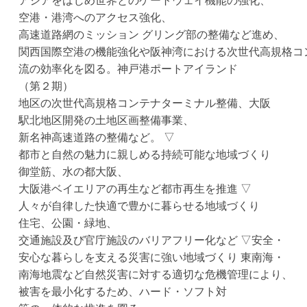
アジアをはじめ世界とのゲートウェイ機能の強化、
空港・港湾へのアクセス強化、
高速道路網のミッション グリング部の整備など進め、
関西国際空港の機能強化や阪神湾における次世代高規格コ
流の効率化を図る。神戸港ポートアイランド
（第２期）
地区の次世代高規格コンテナターミナル整備、大阪
駅北地区開発の土地区画整備事業、
新名神高速道路の整備など。 ▽
都市と自然の魅力に親しめる持続可能な地域づくり
御堂筋、水の都大阪、
大阪港ベイエリアの再生など都市再生を推進 ▽
人々が自律した快適で豊かに暮らせる地域づくり
住宅、公園・緑地、
交通施設及び官庁施設のバリアフリー化など ▽安全・
安心な暮らしを支える災害に強い地域づくり 東南海・
南海地震など自然災害に対する適切な危機管理により、
被害を最小化するため、ハード・ソフト対