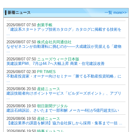
▌新着ニュース
一覧 more>>
2026/08/07 07:50
創業手帳
「建設系スタートアップ技術カタログ」カタログに掲載する技術を
...
2026/08/07 07:50
株式会社共同通信社
なぜゼネコンが自動運転に挑むのか――大成建設が見据える「建物
...
2026/08/07 07:50
ニューズウィーク日本版
英建設業PMI、7月は44.7へ大幅上昇 商業・住宅建設改善
2026/08/07 02:30
PR TIMES
不動産投資家・オーナー向けセミナー「勝てる不動産投資戦略」に
...
2026/08/06 20:50
産経ニュース
建設技能者向けポイントサービス「ビルダーズポイント」、アプリ
...
2026/08/06 19:50
朝日新聞デジタル
建設石綿訴訟、さいたまで一部和解 メーカー4社が5億円超支払い
2026/08/06 19:50
産経ニュース
【建設業界の課題を解消】協力会社探しから採用・集客まで一括 ...
2026/08/06 19:50
時事ドットコム