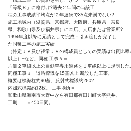
「標識工事」の資格を有し、かつ「等級Ａ」または
「等級Ｂ」に格付け?過去２年間の当該工
種の工事成績平均点が２年連続で85点未満でない?
施工地域内（滋賀県、京都府、大阪府、兵庫県、奈良
県、和歌山県及び福井県）に本店、支店または営業所?
1994年度以降に元請として完成・引き渡しが完了し
た同種工事の施工実績
（特定ＪＶ及び径常ＪＶの構成員としての実績は出資比率が
以上）−など。同種 工事Ａ＝
片側２車線以上の自動車専用道路を１車線以上に規制した
同種工事Ｂ＝道路標識を15基以上 新設した工事。
概要は標識柱約90基、反射式標識約280?、
内照式標識約12枚。 工事場所＝
和歌山県海南市大野中から有田郡有田川町大字熊井。
工期 ＝450日間。