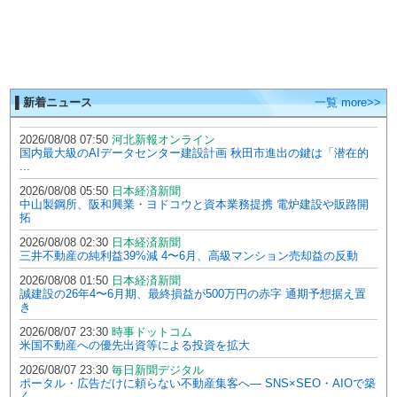
▌新着ニュース
一覧 more>>
2026/08/08 07:50
河北新報オンライン
国内最大級のAIデータセンター建設計画 秋田市進出の鍵は「潜在的
...
2026/08/08 05:50
日本経済新聞
中山製鋼所、阪和興業・ヨドコウと資本業務提携 電炉建設や販路開
拓
2026/08/08 02:30
日本経済新聞
三井不動産の純利益39%減 4〜6月、高級マンション売却益の反動
2026/08/08 01:50
日本経済新聞
誠建設の26年4〜6月期、最終損益が500万円の赤字 通期予想据え置
き
2026/08/07 23:30
時事ドットコム
米国不動産への優先出資等による投資を拡大
2026/08/07 23:30
毎日新聞デジタル
ポータル・広告だけに頼らない不動産集客へ― SNS×SEO・AIOで築
く ...