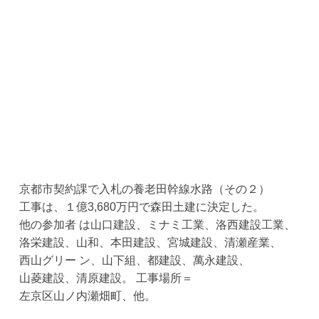
京都市契約課で入札の養老田幹線水路（その２）
工事は、１億3,680万円で森田土建に決定した。
他の参加者 は山口建設、ミナミ工業、洛西建設工業、
洛栄建設、山和、本田建設、宮城建設、清瀬産業、
西山グリー ン、山下組、都建設、萬永建設、
山菱建設、清原建設。 工事場所＝
左京区山ノ内瀬畑町、他。