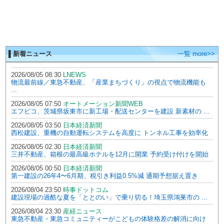
▌新着ニュース
一覧 more>>
2026/08/05 08:30
LNEWS
物流最前線／東急不動産、「産業まちづくり」の視点で物流機能も
...
2026/08/05 07:50
オートメーション新聞WEB
エフピコ、茨城県坂東市に新工場・配送センターを建設 新素材の ...
2026/08/05 03:50
日本経済新聞
西松建設、重機の自動運転システムを高度に トンネル工事を効率化
2026/08/05 02:30
日本経済新聞
三井不動産、箱根の最高級ホテルを12月に開業 予約受け付けを開始
2026/08/05 00:50
日本経済新聞
第一建設の26年4〜6月期、税引き利益0.5%減 通期予想据え置き
2026/08/04 23:50
時事ドットコム
建設現場の過酷な夏を「ととのい」で乗り切る！埼玉県鴻巣市の ...
2026/08/04 23:30
産経ニュース
東急不動産・東急コミュニティーがこどもの体験格差の解消に向け