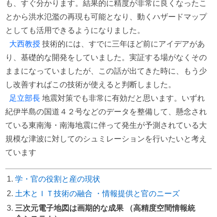
も、すぐ分かります。結果的に精度が非常に良くなったこ
とから洪水氾濫の再現も可能となり、動くハザードマップ
としても活用できるようになりました。
大西教授
技術的には、すでに三年ほど前にアイデアがあ
り、基礎的な開発をしていました。実証する場がなくその
ままになっていましたが、この話が出てきた時に、もう少
し改善すればこの技術が使えると判断しました。
足立部長
地震対策でも非常に有効だと思います。いずれ
紀伊半島の国道４２号などのデータを整備して、懸念され
ている東南海・南海地震に伴って発生が予測されている大
規模な津波に対してのシュミレーションを行いたいと考え
ています
学・官の役割と産の現状
土木とＩＴ技術の融合 ・情報提供と官のニーズ
三次元電子地図は画期的な成果 （高精度空間情報統