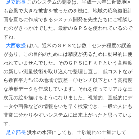
足立部長
このシステムの開発は、平成十六年に近畿地区
も台風で大きな被害を被ったのを機に、地域の応急復旧計
画を直ちに作成できるシステム開発を先生たちにご相談し
たのがきっかけでした。最新のＧＰＳを使われているので
すね。
大西教授
はい。通常のＧＰＳでは数十センチ程度の誤差
があり、この目的のためには精度が劣るために効果的に使
われていませんでした。そのＧＰＳにＦＫＰという高精度
の新しい測量技術を取り込んで整理し直し、低コストなが
ら数百平方㌔㍍の地域で誤差一〇センチ以下という高精度
な地形データを作成しています。それを使ってリアルな三
次元の絵を描けるようになりました。視覚的、直感的にデ
ータや画像などの情報をいち早く検索でき、一般の人にも
非常に分かりやすいシステムに出来上がったと思っていま
す。
足立部長
洪水の水深にしても、土砂崩れの土量にして