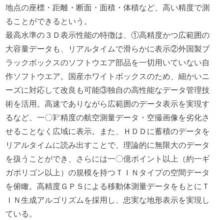
地点の座標・距離・断面・面積・体積など、高い精度で測
ることができるという。
最高水準の３Ｄ表示性能の特徴は、①高精度かつ広範囲の
大容量データも、リアルタイムで滑らかに表示②外国製ブ
ラックボックスのソフトウエア部品を一切用いていない自
作ソフトウエア。国産ホワイトボックスのため、細かいニ
ーズに対応して改良も可能③独自の高性能なデータ管理技
術を活用。高速でありながら広範囲のデータ表示を実現す
るなど、一〇㌢精度の航空測量データ・空撮画像を劣化さ
せることなく広域に表示。また、ＨＤＤに蓄積のデータを
リアルタイムに読み出すことで、理論的に無限大のデータ
を扱うことができ、さらには一〇億ポイント以上（約一ギ
ガポリゴン以上）の規模を持つＴＩＮタイプの空間データ
を俯瞰。高精度ＧＰＳによる移動体測量データをもとにＴ
ＩＮ生成アルゴリズムを採用し、忠実な地形表示を実現し
ている。