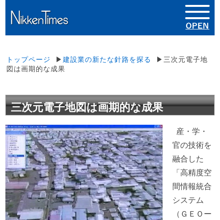
トップページ
▶
建設業の新たな針路を探る
▶三次元電子地
図は画期的な成果
三次元電子地図は画期的な成果
産・学・
官の技術を
融合した
「高精度空
間情報統合
システム
（ＧＥＯー