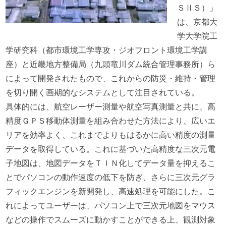
ＳⅡＳ）」
は、京都大
学大学院工
学研究科（都市環境工学専攻・ジオフロント環境工学講
座）と近畿地方整備局（九頭竜川ダム統合管理事務所）ら
によって開発されたもので、これからの防災・維持・管理
を切り開く画期的なシステムとして注目されている。
具体的には、航空レーザー測量や航空写真測量と共に、高
精度ＧＰＳ移動体測量を組み合わせた方法により、広いエ
リアを効率よく、これまでよりもはるかに高い精度の測量
データを取得している。これに基づいた高精度な三次元電
子地図は、地図データをＴＩＮ化してデータ量を抑えるこ
とでパソコンの動作速度の低下を防ぎ、さらに三次元グラ
フィックエンジンを新開発し、高速処理を可能にした。こ
れによってユーザーは、パソコン上で三次元地図をマウス
などの操作でスムーズに動かすことができる上、観測対象