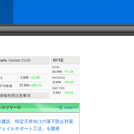
kets
NYSE
Update:15:00
DOW
26,599
+73.38
1,928
+12.85
NASDAQ
IX
8,006
+38.49
27,553
+335.21
平均株価
S&P 500
2,941
+16.84
情報利用注意事項
レスリリース
一覧 more>>
水建設、特定天井向けの落下防止対策
フェイルサポート工法」を開発