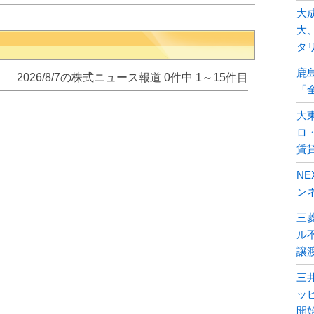
大
大
タ
鹿
2026/8/7の株式ニュース報道 0件中 1～15件目
「
大
ロ
賃
N
ン
三
ル不
譲
三
ッ
開