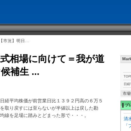
市況】明日...
株式相場に向けて＝我が道
Mar
補生 ...
TOP
日経
市場
日経平均株価が前営業日比１３９２円高の６万５
▌プ
を取り戻すには至らないが半値以上は戻した勘
均線を足場に踏みとどまった形で・・・。
清
「