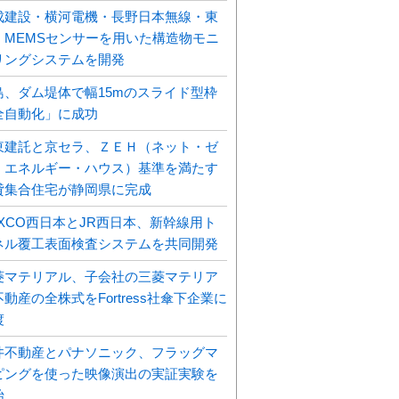
成建設・横河電機・長野日本無線・東
、MEMSセンサーを用いた構造物モニ
リングシステムを開発
島、ダム堤体で幅15mのスライド型枠
全自動化」に成功
東建託と京セラ、ＺＥＨ（ネット・ゼ
・エネルギー・ハウス）基準を満たす
貸集合住宅が静岡県に完成
EXCO西日本とJR西日本、新幹線用ト
ネル覆工表面検査システムを共同開発
菱マテリアル、子会社の三菱マテリア
動産の全株式をFortress社傘下企業に
渡
井不動産とパナソニック、フラッグマ
ピングを使った映像演出の実証実験を
始