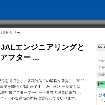
共同リリー...
JALエンジニアリングと
Mar
フター ...
TOP
日経
市場
古屋空港を拠点とし、各種許認可の取得を前提に、2026
▌プ
業を開始する計画です。 JALECと三菱重工は、
、日本の航空機アフターマーケット事業の発展に寄与し、
清
全・安心な運航の堅持に貢献してまいります。
「