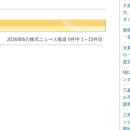
大
大
タ
鹿
「
2026/8/6の株式ニュース報道 0件中 1～15件目
大
ロ
賃
N
ン
三
ル不
譲
三
ッ
開