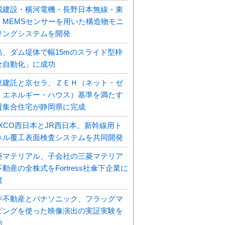
成建設・横河電機・長野日本無線・東
、MEMSセンサーを用いた構造物モニ
リングシステムを開発
島、ダム堤体で幅15mのスライド型枠
全自動化」に成功
東建託と京セラ、ＺＥＨ（ネット・ゼ
・エネルギー・ハウス）基準を満たす
貸集合住宅が静岡県に完成
EXCO西日本とJR西日本、新幹線用ト
ネル覆工表面検査システムを共同開発
菱マテリアル、子会社の三菱マテリア
動産の全株式をFortress社傘下企業に
渡
井不動産とパナソニック、フラッグマ
ピングを使った映像演出の実証実験を
始