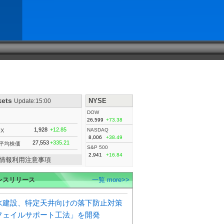
kets
NYSE
Update:15:00
DOW
26,599
+73.38
1,928
+12.85
NASDAQ
IX
8,006
+38.49
27,553
+335.21
平均株価
S&P 500
2,941
+16.84
情報利用注意事項
レスリリース
一覧 more>>
水建設、特定天井向けの落下防止対策
フェイルサポート工法」を開発