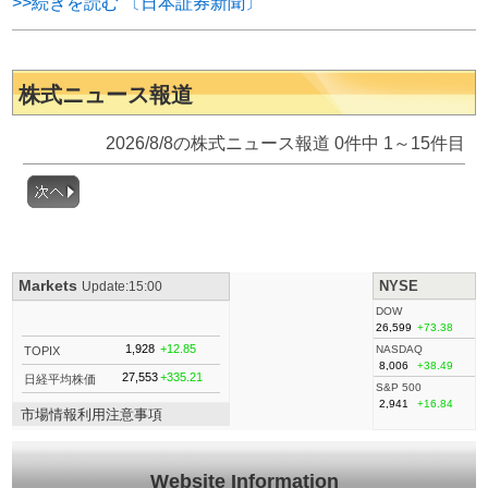
>>続きを読む 〔日本証券新聞〕
株式ニュース報道
2026/8/8の株式ニュース報道 0件中 1～15件目
Markets
NYSE
Update:15:00
DOW
26,599
+73.38
1,928
+12.85
NASDAQ
TOPIX
8,006
+38.49
27,553
+335.21
日経平均株価
S&P 500
2,941
+16.84
市場情報利用注意事項
Website Information