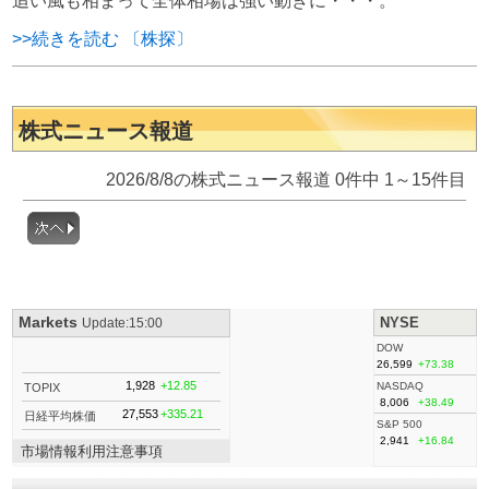
追い風も相まって全体相場は強い動きに・・・。
>>続きを読む 〔株探〕
株式ニュース報道
2026/8/8の株式ニュース報道 0件中 1～15件目
Markets
NYSE
Update:15:00
DOW
26,599
+73.38
1,928
+12.85
NASDAQ
TOPIX
8,006
+38.49
27,553
+335.21
日経平均株価
S&P 500
2,941
+16.84
市場情報利用注意事項