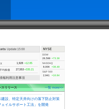
kets
NYSE
Update:15:00
DOW
26,599
+73.38
1,928
+12.85
NASDAQ
IX
8,006
+38.49
27,553
+335.21
平均株価
S&P 500
2,941
+16.84
情報利用注意事項
レスリリース
一覧 more>>
水建設、特定天井向けの落下防止対策
フェイルサポート工法」を開発