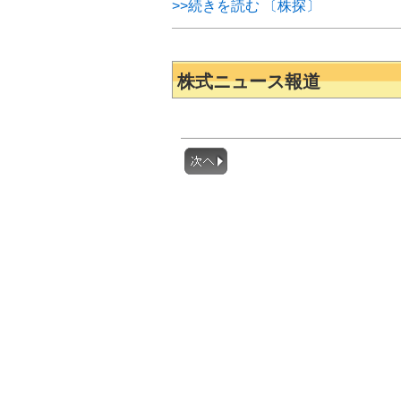
>>続きを読む 〔株探〕
株式ニュース報道