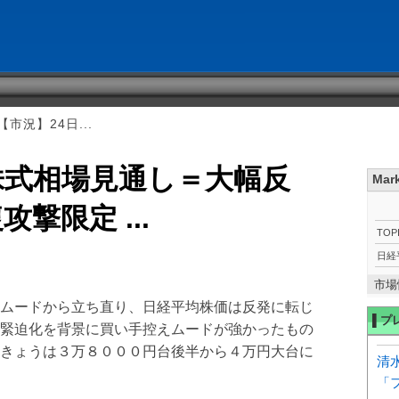
市況】24日...
株式相場見通し＝大幅反
Mar
撃限定 ...
TOP
日経
市場
ムードから立ち直り、日経平均株価は反発に転じ
▌プ
緊迫化を背景に買い手控えムードが強かったもの
きょうは３万８０００円台後半から４万円大台に
清
「