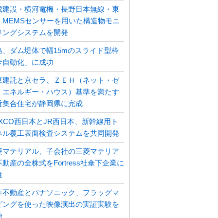
成建設・横河電機・長野日本無線・東
、MEMSセンサーを用いた構造物モニ
リングシステムを開発
島、ダム堤体で幅15mのスライド型枠
全自動化」に成功
東建託と京セラ、ＺＥＨ（ネット・ゼ
・エネルギー・ハウス）基準を満たす
貸集合住宅が静岡県に完成
EXCO西日本とJR西日本、新幹線用ト
ネル覆工表面検査システムを共同開発
菱マテリアル、子会社の三菱マテリア
動産の全株式をFortress社傘下企業に
渡
井不動産とパナソニック、フラッグマ
ピングを使った映像演出の実証実験を
始