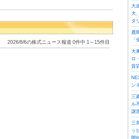
大
大
タ
鹿
「
2026/8/6の株式ニュース報道 0件中 1～15件目
大
ロ
賃
N
ン
三
ル不
譲
三
ッ
開