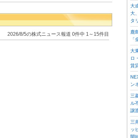
大
大
タ
鹿
2026/8/5の株式ニュース報道 0件中 1～15件目
「
大
ロ
賃
N
ン
三
ル不
譲
三
ッ
開