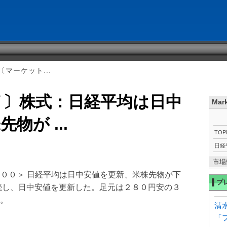
マーケット...
イ〕株式：日経平均は日中
Mar
物が ...
TOP
日経
市場
３：００＞ 日経平均は日中安値を更新、米株先物が下
▌プ
続し、日中安値を更新した。足元は２８０円安の３
。
清
「