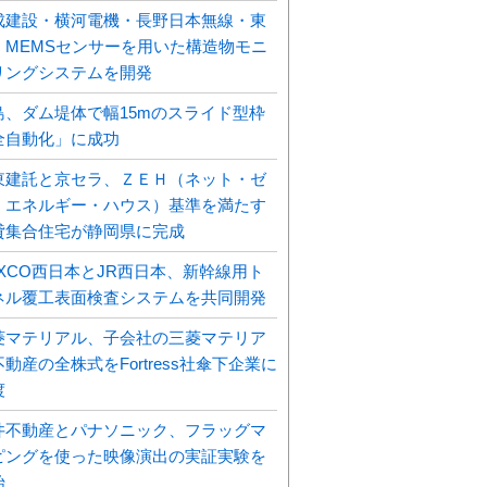
成建設・横河電機・長野日本無線・東
、MEMSセンサーを用いた構造物モニ
リングシステムを開発
島、ダム堤体で幅15mのスライド型枠
全自動化」に成功
東建託と京セラ、ＺＥＨ（ネット・ゼ
・エネルギー・ハウス）基準を満たす
貸集合住宅が静岡県に完成
EXCO西日本とJR西日本、新幹線用ト
ネル覆工表面検査システムを共同開発
菱マテリアル、子会社の三菱マテリア
動産の全株式をFortress社傘下企業に
渡
井不動産とパナソニック、フラッグマ
ピングを使った映像演出の実証実験を
始