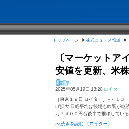
トップページ
▶
株式ニュース報道
▶〔
〔マーケットア
安値を更新、米株先
2025年05月19日 13:20
ロイター
［東京１９日 ロイター］ - ＜１
げ拡大 日経平均は後場も軟調が継
万７４００円台後半で推移している
>>続きを読む 〔ロイター〕