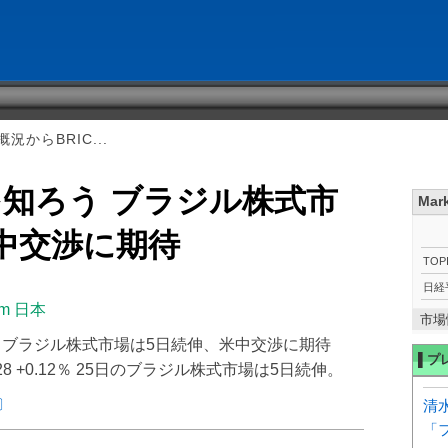
況からBRIC...
を知ろう ブラジル株式市
Mar
中交渉に期待
TOP
日経
com 日本
市場
を知ろう ブラジル株式市場は5日続伸、米中交渉に期待
▌プ
8 +0.12％ 25日のブラジル株式市場は5日続伸。
本〕
清
「