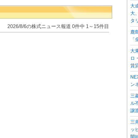
大
大
タ
2026/8/6の株式ニュース報道 0件中 1～15件目
鹿
「
大
ロ
賃
N
ン
三
ル不
譲
三
ッ
開