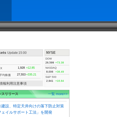
kets
NYSE
Update:15:00
DOW
26,599
+73.38
1,928
+12.85
NASDAQ
IX
8,006
+38.49
27,553
+335.21
平均株価
S&P 500
2,941
+16.84
情報利用注意事項
レスリリース
一覧 more>>
水建設、特定天井向けの落下防止対策
フェイルサポート工法」を開発