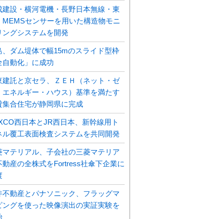
成建設・横河電機・長野日本無線・東
、MEMSセンサーを用いた構造物モニ
リングシステムを開発
島、ダム堤体で幅15mのスライド型枠
全自動化」に成功
東建託と京セラ、ＺＥＨ（ネット・ゼ
・エネルギー・ハウス）基準を満たす
貸集合住宅が静岡県に完成
EXCO西日本とJR西日本、新幹線用ト
ネル覆工表面検査システムを共同開発
菱マテリアル、子会社の三菱マテリア
動産の全株式をFortress社傘下企業に
渡
井不動産とパナソニック、フラッグマ
ピングを使った映像演出の実証実験を
始