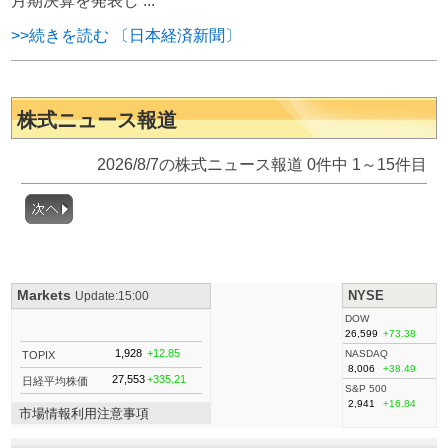
月期決算を発表し ...
>>続きを読む 〔日本経済新聞〕
株式ニュース報道
2026/8/7の株式ニュース報道 0件中 1～15件目
Markets
NYSE
Update:15:00
DOW
26,599
+73.38
1,928
+12.85
NASDAQ
TOPIX
8,006
+38.49
27,553
+335.21
日経平均株価
S&P 500
2,941
+16.84
市場情報利用注意事項