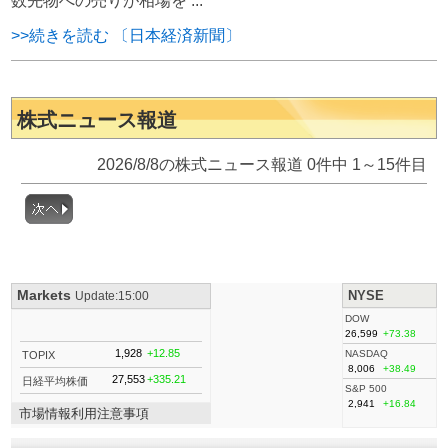
数先物への売りが相場を ...
>>続きを読む 〔日本経済新聞〕
株式ニュース報道
2026/8/8の株式ニュース報道 0件中 1～15件目
Markets
NYSE
Update:15:00
DOW
26,599
+73.38
1,928
+12.85
NASDAQ
TOPIX
8,006
+38.49
27,553
+335.21
日経平均株価
S&P 500
2,941
+16.84
市場情報利用注意事項