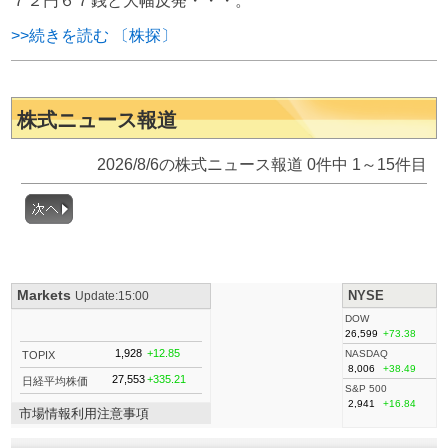
７２円６７銭と大幅反発・・・。
>>続きを読む 〔株探〕
株式ニュース報道
2026/8/6の株式ニュース報道 0件中 1～15件目
Markets
NYSE
Update:15:00
DOW
26,599
+73.38
1,928
+12.85
NASDAQ
TOPIX
8,006
+38.49
27,553
+335.21
日経平均株価
S&P 500
2,941
+16.84
市場情報利用注意事項