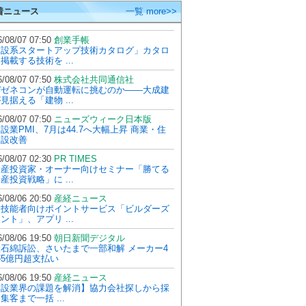
着ニュース
一覧 more>>
/08/07 07:50
創業手帳
建設系スタートアップ技術カタログ」カタロ
掲載する技術を ...
/08/07 07:50
株式会社共同通信社
ぜゼネコンが自動運転に挑むのか――大成建
見据える「建物 ...
/08/07 07:50
ニューズウィーク日本版
設業PMI、7月は44.7へ大幅上昇 商業・住
建設改善
/08/07 02:30
PR TIMES
動産投資家・オーナー向けセミナー「勝てる
産投資戦略」に ...
/08/06 20:50
産経ニュース
設技能者向けポイントサービス「ビルダーズ
ント」、アプリ ...
/08/06 19:50
朝日新聞デジタル
石綿訴訟、さいたまで一部和解 メーカー4
5億円超支払い
/08/06 19:50
産経ニュース
建設業界の課題を解消】協力会社探しから採
集客まで一括 ...