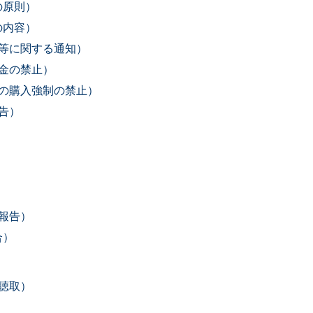
の原則）
の内容）
任等に関する通知）
代金の禁止）
等の購入強制の禁止）
告）
）
）
る報告）
合）
の聴取）