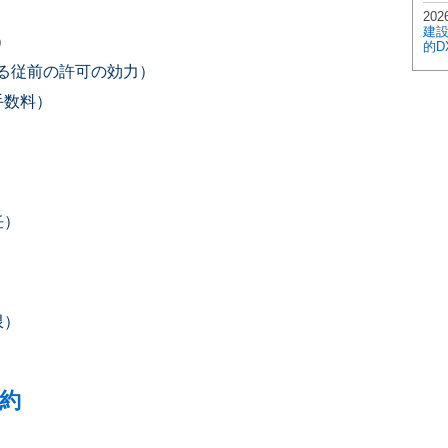
2026
建
）
的D
る従前の許可の効力）
手数料）
任）
限）
約