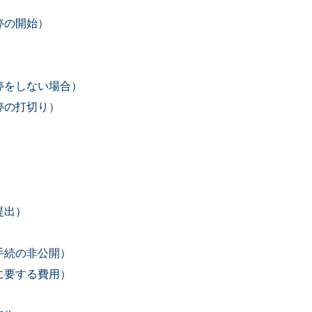
）
停の開始）
停をしない場合）
停の打切り）
）
提出）
手続の非公開）
に要する費用）