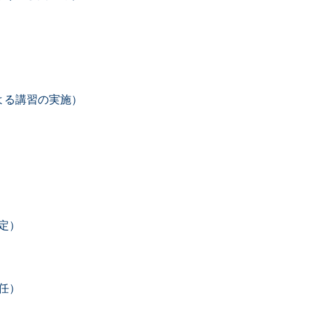
）
よる講習の実施）
定）
任）