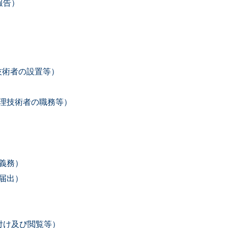
報告）
）
技術者の設置等）
監理技術者の職務等）
る義務）
の届出）
付け及び閲覧等）