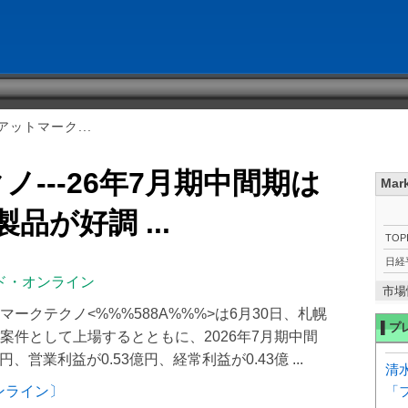
ットマーク...
---26年7月期中間期は
Mar
品が好調 ...
TOP
日経
ド・オンライン
市場
ークテクノ<%%%588A%%%>は6月30日、札幌
▌プ
案件として上場するとともに、2026年7月期中間
、営業利益が0.53億円、経常利益が0.43億 ...
清
ンライン〕
「