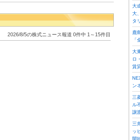
大
大
タ
鹿
2026/8/5の株式ニュース報道 0件中 1～15件目
「
大
ロ
賃
N
ン
三
ル不
譲
三
ッ
開