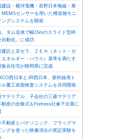
成建設・横河電機・長野日本無線・東
、MEMSセンサーを用いた構造物モニ
リングシステムを開発
島、ダム堤体で幅15mのスライド型枠
全自動化」に成功
東建託と京セラ、ＺＥＨ（ネット・ゼ
・エネルギー・ハウス）基準を満たす
貸集合住宅が静岡県に完成
EXCO西日本とJR西日本、新幹線用ト
ネル覆工表面検査システムを共同開発
菱マテリアル、子会社の三菱マテリア
動産の全株式をFortress社傘下企業に
渡
井不動産とパナソニック、フラッグマ
ピングを使った映像演出の実証実験を
始