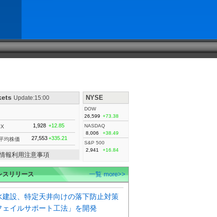
kets
NYSE
Update:15:00
DOW
26,599
+73.38
1,928
+12.85
NASDAQ
IX
8,006
+38.49
27,553
+335.21
平均株価
S&P 500
2,941
+16.84
情報利用注意事項
レスリリース
一覧 more>>
水建設、特定天井向けの落下防止対策
フェイルサポート工法」を開発