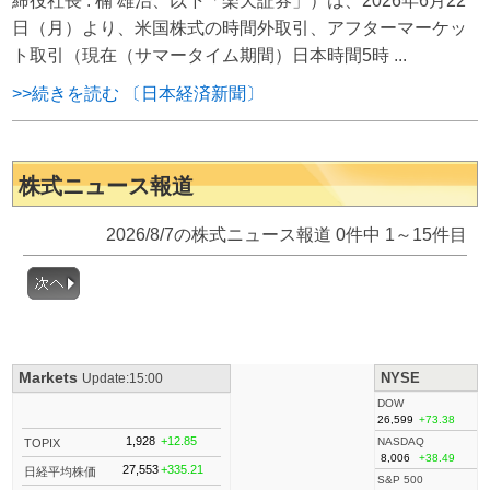
締役社長 : 楠 雄治、以下「楽天証券」）は、2026年6月22
日（月）より、米国株式の時間外取引、アフターマーケッ
ト取引（現在（サマータイム期間）日本時間5時 ...
>>続きを読む 〔日本経済新聞〕
株式ニュース報道
2026/8/7の株式ニュース報道 0件中 1～15件目
Markets
NYSE
Update:15:00
DOW
26,599
+73.38
1,928
+12.85
NASDAQ
TOPIX
8,006
+38.49
27,553
+335.21
日経平均株価
S&P 500