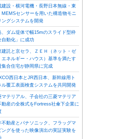
成建設・横河電機・長野日本無線・東
、MEMSセンサーを用いた構造物モニ
リングシステムを開発
島、ダム堤体で幅15mのスライド型枠
全自動化」に成功
東建託と京セラ、ＺＥＨ（ネット・ゼ
・エネルギー・ハウス）基準を満たす
貸集合住宅が静岡県に完成
EXCO西日本とJR西日本、新幹線用ト
ネル覆工表面検査システムを共同開発
菱マテリアル、子会社の三菱マテリア
動産の全株式をFortress社傘下企業に
渡
井不動産とパナソニック、フラッグマ
ピングを使った映像演出の実証実験を
始