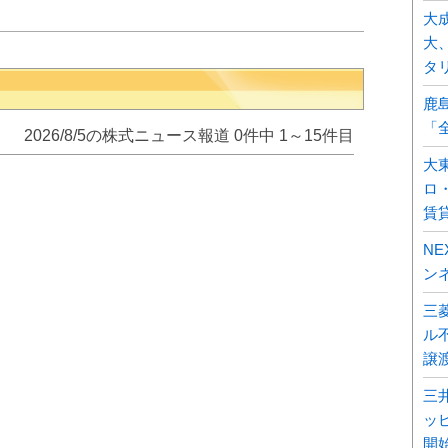
大
大
タ
鹿
「
2026/8/5の株式ニュース報道 0件中 1～15件目
大
ロ
賃
N
ン
三
ル不
譲
三
ッ
開