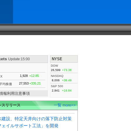
kets
NYSE
Update:15:00
DOW
26,599
+73.38
1,928
+12.85
NASDAQ
IX
8,006
+38.49
27,553
+335.21
平均株価
S&P 500
2,941
+16.84
情報利用注意事項
レスリリース
一覧 more>>
水建設、特定天井向けの落下防止対策
フェイルサポート工法」を開発