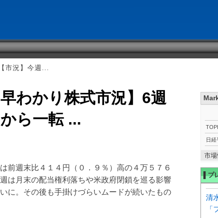
市況】今週...
早わかり株式市況】6週
Mar
ら一転 ...
TOP
日経
市場
は前週末比４１４円（０．９％）高の４万５７６
▌プ
週は月末の配当権利落ちや米政府閉鎖を巡る影響
いに。その後も手掛けづらいムードが続いたもの
清
「