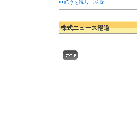
>>続きを読む 〔株探〕
株式ニュース報道