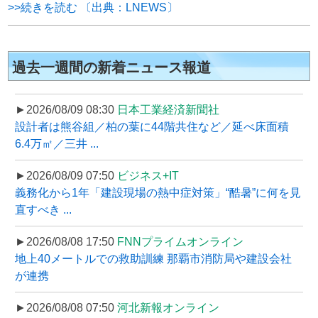
>>続きを読む 〔出典：LNEWS〕
過去一週間の新着ニュース報道
►2026/08/09 08:30
日本工業経済新聞社
設計者は熊谷組／柏の葉に44階共住など／延べ床面積
6.4万㎡／三井 ...
►2026/08/09 07:50
ビジネス+IT
義務化から1年「建設現場の熱中症対策」“酷暑”に何を見
直すべき ...
►2026/08/08 17:50
FNNプライムオンライン
地上40メートルでの救助訓練 那覇市消防局や建設会社
が連携
►2026/08/08 07:50
河北新報オンライン