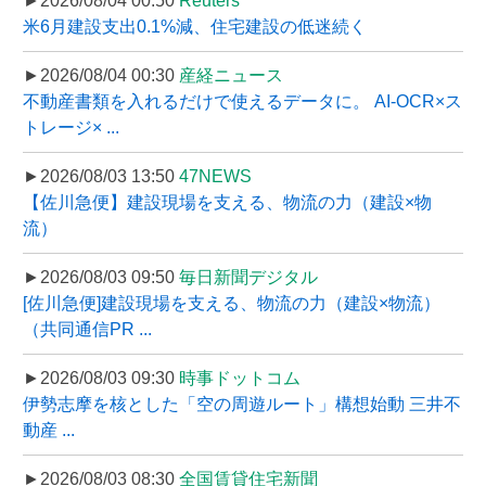
►2026/08/04 00:50
Reuters
米6月建設支出0.1%減、住宅建設の低迷続く
►2026/08/04 00:30
産経ニュース
不動産書類を入れるだけで使えるデータに。 AI-OCR×ス
トレージ× ...
►2026/08/03 13:50
47NEWS
【佐川急便】建設現場を支える、物流の力（建設×物
流）
►2026/08/03 09:50
毎日新聞デジタル
[佐川急便]建設現場を支える、物流の力（建設×物流）
（共同通信PR ...
►2026/08/03 09:30
時事ドットコム
伊勢志摩を核とした「空の周遊ルート」構想始動 三井不
動産 ...
►2026/08/03 08:30
全国賃貸住宅新聞