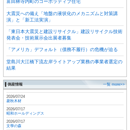
富田林寺内町のコーポラティブ住宅
大震災への備え「地盤の液状化のメカニズムと対策講
演」と「新工法実演」
「東日本大震災と建設リサイクル」建設リサイクル技術
発表会・技術展示会出展者募集
「アメリカ」デフォルト（債務不履行）の危機が迫る
堂島川大江橋下流左岸ライトアップ業務の事業者選定の
結果
▌倒産情報
一覧 more>>
2026/07/24
菱秋木材
2026/07/17
昭和ホールディングス
2026/07/17
文學の森