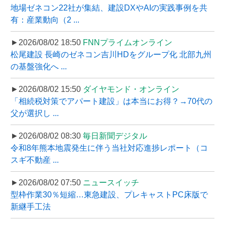
地場ゼネコン22社が集結、建設DXやAIの実践事例を共
有：産業動向（2 ...
►2026/08/02 18:50
FNNプライムオンライン
松尾建設 長崎のゼネコン吉川HDをグループ化 北部九州
の基盤強化へ ...
►2026/08/02 15:50
ダイヤモンド・オンライン
「相続税対策でアパート建設」は本当にお得？→70代の
父が選択し ...
►2026/08/02 08:30
毎日新聞デジタル
令和8年熊本地震発生に伴う当社対応進捗レポート（コ
スギ不動産 ...
►2026/08/02 07:50
ニュースイッチ
型枠作業30％短縮…東急建設、プレキャストPC床版で
新継手工法